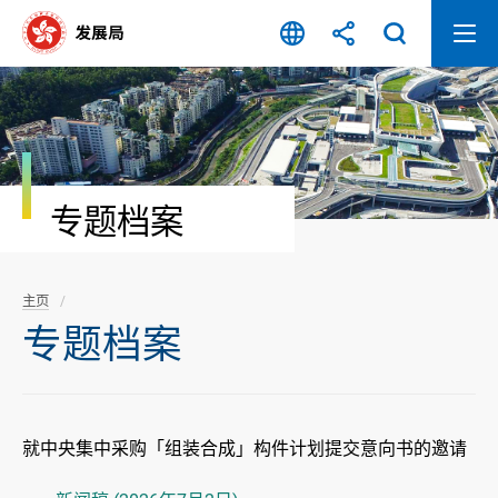
跳
至
内
容
开
始
专题档案
主页
专题档案
就中央集中采购「组装合成」构件计划提交意向书的邀请