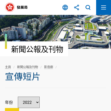
跳
至
內
容
開
始
新聞公報及刊物
主頁
新聞公報及刊物
影音廊
宣傳短片
年份