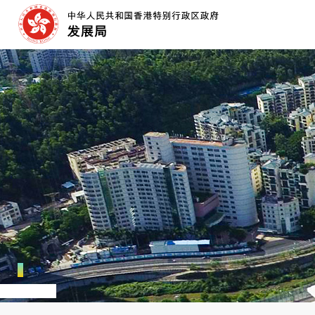
跳
至
内
容
开
始