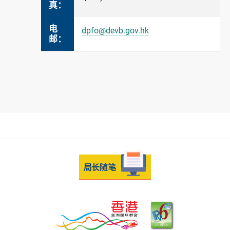
真：
电
dpfo@devb.gov.hk
邮：