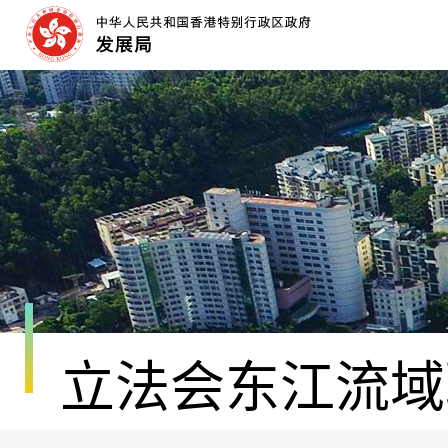
跳
至
内
容
开
始
立法会东江流域职务