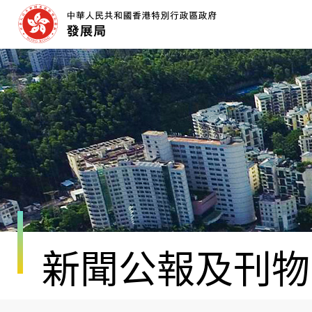
跳
至
內
容
開
始
新聞公報及刊物