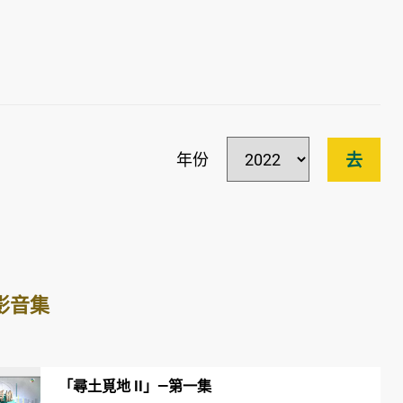
年份
去
影音集
「尋土覓地 II」—第一集