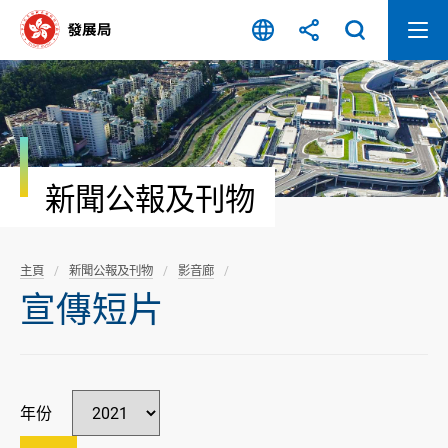
跳
至
內
容
開
始
新聞公報及刊物
主頁
新聞公報及刊物
影音廊
宣傳短片
年份