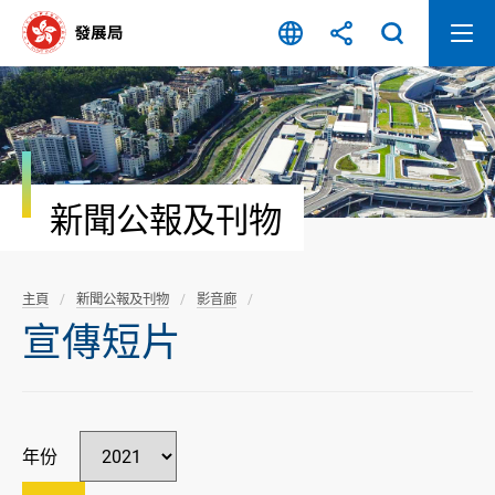
跳
至
內
容
開
始
新聞公報及刊物
主頁
新聞公報及刊物
影音廊
宣傳短片
年份