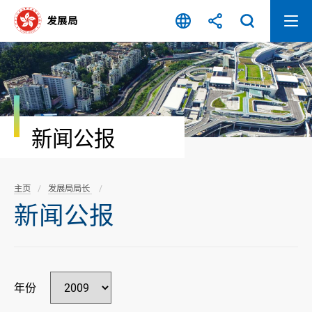
跳
至
内
容
开
始
新闻公报
主页
发展局局长
新闻公报
年份