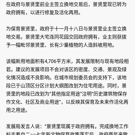
在政府与景贤里前业主签立换地交易后，景贤里现已转为
政府拥有，以进行修复及活化再用。
为保育景贤里，政府于十一月十八日与景贤里业主签立换
地交易。景贤里大宅连同花园交回政府拥有，业主则获拨
予一幅毗邻景贤里、长有少量植物的人造斜坡用地。
该幅新用地面积有4,706平方米，其发展限制与现有地段相
若。建议的发展项目不会对该区的密度、交通、景观及绿
化情况造成不良影响。在城巿规划委员会的支持下，该地
段已于山顶区分区计划大纲图改划为住宅用途。同时，景
贤里的地段已改划为“其他指定用途”注明“历史建筑物保存
作文化、社区及商业用途”，以反映其保育及未来作活化再
用之用途。
发展局发言人说：“景贤里现属于政府拥有。完成换地工作
标志着自二○○七年新文物保育政策落实后，政府两年来致