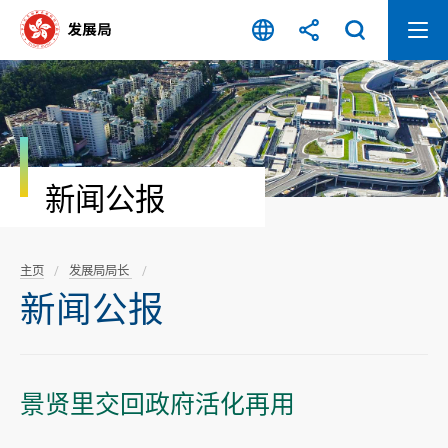
跳
至
内
容
开
始
新闻公报
主页
发展局局长
新闻公报
景贤里交回政府活化再用