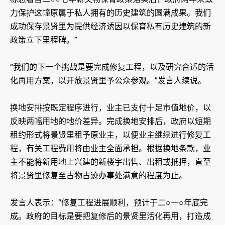
力保护这幢原属于私人拥有的历史建筑的圆满成果。我们
成功保存景贤里为提供经济诱因以保育私有历史建筑的新
政策立下里程碑。”
“我们的下一个挑战是要完成修复工程，以及研究合适的活
化再用方案，以开放景贤里予公众参观。”发言人续说。
换地安排按既定程序进行，业主已支付十足巿值地价，以
反映两幅用地的地价差异。完成换地安排后，政府以短期
租约形式将景贤里租予原业主，以便业主继续进行修复工
程，有关工程费用将由业主全面承担。根据换地条款，业
主不能将新用地上兴建的新楼宇出售、出租或抵押，直至
将景贤里修复至古物古迹办事处满意的程度为止。
发言人表示：“修复工程进展顺利，预计于二○一○年底完
成。政府的目标是要把复修后的景贤里活化再用，打造成