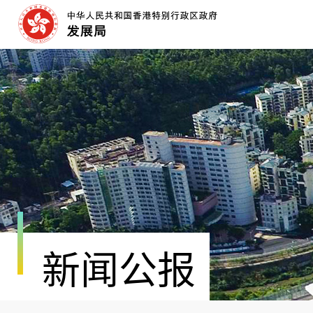
跳
至
内
容
开
始
新闻公报