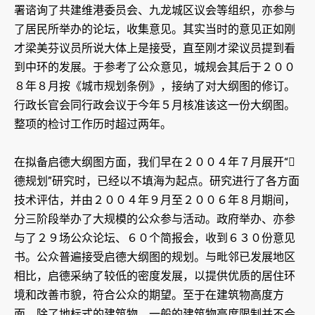
署谘询了共建维港委员会、九龙城区议会等组织，亦参与
了居民所举办的论坛，收集意见。其实当时的意见正如刚
才梁美芬议员所说大体上是接受，直至刚才梁议员提到看
到中环的发展。于参考了公众意见，城规会其后于２００
８年８月按《城市规划条例》，接纳了对大纲图的修订。
行政长官会同行政会议于今年５月核准该这一份大纲图。
整项的检讨工作历时超过两年。
在拟备启德大纲图方面，我们早在２００４年７月展开“
德规划”研究时，已经以不填海为起点。研究进行了各方面
技术评估，并由２００４年９月至２００６年８月期间，
分三阶段举办了大规模的公众参与活动。政府举办、亦参
与了２９场公众论坛、６０个简报会，收到６３０份意见
书。公众普遍接受启德大纲图的规划。与毗邻已发展地区
相比，启德采纳了较低的密度发展，以提供优质的居住环
境和改善市貌，符合公众的期望。至于在建筑物高度方
面，除了地标式的建筑物，一般的建筑物高度限制并不会