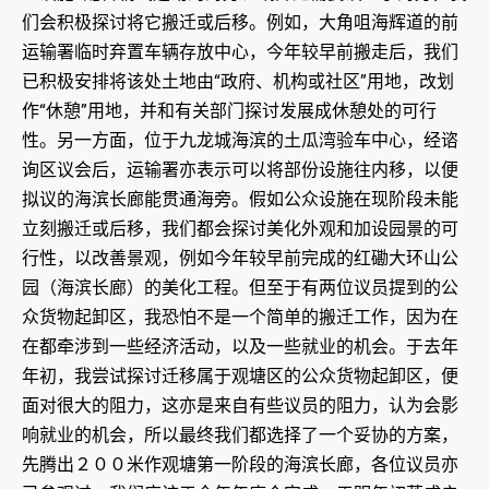
们会积极探讨将它搬迁或后移。例如，大角咀海辉道的前
运输署临时弃置车辆存放中心，今年较早前搬走后，我们
已积极安排将该处土地由“政府、机构或社区”用地，改划
作“休憩”用地，并和有关部门探讨发展成休憩处的可行
性。另一方面，位于九龙城海滨的土瓜湾验车中心，经谘
询区议会后，运输署亦表示可以将部份设施往内移，以便
拟议的海滨长廊能贯通海旁。假如公众设施在现阶段未能
立刻搬迁或后移，我们都会探讨美化外观和加设园景的可
行性，以改善景观，例如今年较早前完成的红磡大环山公
园（海滨长廊）的美化工程。但至于有两位议员提到的公
众货物起卸区，我恐怕不是一个简单的搬迁工作，因为在
在都牵涉到一些经济活动，以及一些就业的机会。于去年
年初，我尝试探讨迁移属于观塘区的公众货物起卸区，便
面对很大的阻力，这亦是来自有些议员的阻力，认为会影
响就业的机会，所以最终我们都选择了一个妥协的方案，
先腾出２００米作观塘第一阶段的海滨长廊，各位议员亦