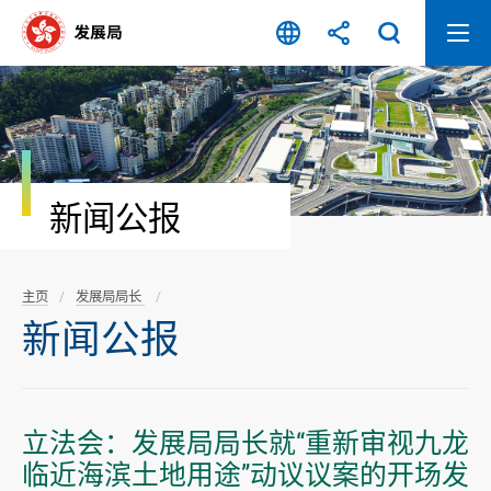
跳
至
内
容
开
始
新闻公报
主页
发展局局长
新闻公报
立法会：发展局局长就“重新审视九龙
临近海滨土地用途”动议议案的开场发