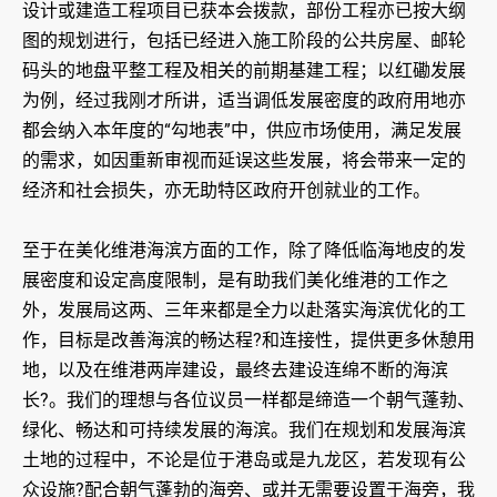
设计或建造工程项目已获本会拨款，部份工程亦已按大纲
图的规划进行，包括已经进入施工阶段的公共房屋、邮轮
码头的地盘平整工程及相关的前期基建工程；以红磡发展
为例，经过我刚才所讲，适当调低发展密度的政府用地亦
都会纳入本年度的“勾地表”中，供应市场使用，满足发展
的需求，如因重新审视而延误这些发展，将会带来一定的
经济和社会损失，亦无助特区政府开创就业的工作。
至于在美化维港海滨方面的工作，除了降低临海地皮的发
展密度和设定高度限制，是有助我们美化维港的工作之
外，发展局这两、三年来都是全力以赴落实海滨优化的工
作，目标是改善海滨的畅达程?和连接性，提供更多休憩用
地，以及在维港两岸建设，最终去建设连绵不断的海滨
长?。我们的理想与各位议员一样都是缔造一个朝气蓬勃、
绿化、畅达和可持续发展的海滨。我们在规划和发展海滨
土地的过程中，不论是位于港岛或是九龙区，若发现有公
众设施?配合朝气蓬勃的海旁、或并无需要设置于海旁，我