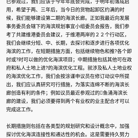
已参观过，我们应该于今年年底会完成，于明年初落成启
用，希望于两、三年后，当今日的货物起卸区约满的时
候，我们能够建设第二期的海滨长廊。正如我最近向发展
事务委员会辖下的海滨规划事宜小组委员会报告，我们参
考了共建维港委员会建议，于维港两岸的２２个行动区，
我们会继续分短、中、长期，去探讨和逐步进行各项优化
海滨的工作，在短期措施方面，包括继续物色和推?各个即
时或?时可以做的优化海滨项目；中期措施包括其他可在政
府和私人土地上进?的海滨优化工程。就涉及私人土地业权
的海滨优化工作，我们会按涂谨申议员在修订动议中所提
出，我们应认真研究可行措施，为落实连绵不断的海滨长
廊创造有利的条件；例如议员最近参观过的鱼涌海滨长
廊的建设，我们必须要得到两个有业权的业主配合才可以
完成这工作。
长期措施则包括在各类型的规划研究和设计概念中，加强
探讨优化海滨连接性和通达性的机会。这是需要持久努力