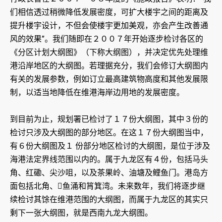
们相信透过稍微降低发展密度，可扩大楼宇之间的距离及
提升楼宇设计，不但会使楼宇更加美观，亦会产生改善通
风的效果”。我们随即在２００７年开始逐步检讨各区的
《分区计划大纲图》（下称大纲图），并决定优先处理维
港沿岸地区的大纲图。若理据充分，我们会修订大纲图内
有关的发展参数，例如订立最高建筑物高度和其他发展限
制，以适当地降低在维港海岸边用地的发展密度。
到目前为止，规划署已检讨了１７份大纲图，其中３份的
检讨只涉及大纲图的部分地区。在这１７份大纲图当中，
有６份大纲图及１ 份部分地区检讨的大纲图，是位于涉及
海港法定界线范围以内的。属于九龙区有４份，包括马头
角、红磡、尖沙咀，以及茶果岭、油塘及鲤鱼门。港岛方
面包括北角、鱼涌和筲箕湾。未来数年，我们将逐步继
续检讨其馀在维港范围的大纲图，而属于九龙区的其实只
剩下一张大纲图，就是西南九龙大纲图。