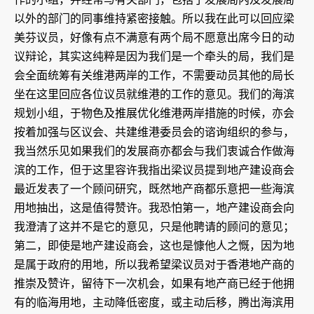
以外的部门的同事维持紧密接触。所以我在此可以回应梁
美芬议员，好像有点不满意有两个局不愿意出席今日的动
议辩论，其实这纯粹是因为我们是一个牵头的局，我们是
会全面统筹有关维港两岸的工作，不需要动员其他的局长
坐在这里回应各位议员就维港的工作的意见。我们的海滨
规划小组，于物色及推展优化维港两岸措施的时候，亦会
按着加强与区议会、共建维港委员会的谘询组织的参与，
我当然乐见如果我们的发展商亦都会与我们衷诚合作做海
滨的工作，但于这里容许我指出梁议员提到地产建设商会
最近发表了一个顾问研究，既然地产商都乐意把一些海滨
用地抽出，这是值得赞许。我恐怕第一，地产建设商会向
我澄清了这并不是它的意见，只是他聘请的顾问的意见；
第二，即使是地产建设商会，这也是慷他人之慨，因为地
是属于政府的用地，所以我希望梁议员对于香港地产商的
推崇及赞许，留待下一次机会，如果有地产商已经于他拥
有的临海用地，主动降低密度，或主动后移，腾出海滨用