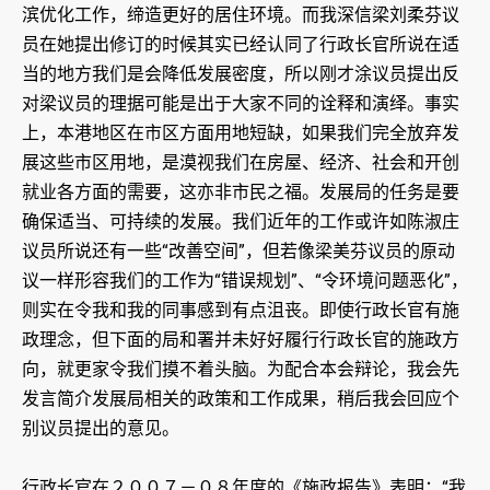
滨优化工作，缔造更好的居住环境。而我深信梁刘柔芬议
员在她提出修订的时候其实已经认同了行政长官所说在适
当的地方我们是会降低发展密度，所以刚才涂议员提出反
对梁议员的理据可能是出于大家不同的诠释和演绎。事实
上，本港地区在市区方面用地短缺，如果我们完全放弃发
展这些市区用地，是漠视我们在房屋、经济、社会和开创
就业各方面的需要，这亦非市民之福。发展局的任务是要
确保适当、可持续的发展。我们近年的工作或许如陈淑庄
议员所说还有一些“改善空间”，但若像梁美芬议员的原动
议一样形容我们的工作为“错误规划”、“令环境问题恶化”，
则实在令我和我的同事感到有点沮丧。即使行政长官有施
政理念，但下面的局和署并未好好履行行政长官的施政方
向，就更家令我们摸不着头脑。为配合本会辩论，我会先
发言简介发展局相关的政策和工作成果，稍后我会回应个
别议员提出的意见。
行政长官在２００７－０８年度的《施政报告》表明：“我