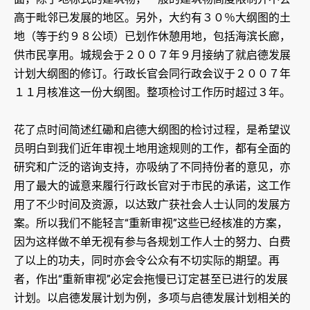
高于毗邻已发展的地区。另外，大约有３０％大纲图的土
地（等于约９８公顷）已划作休憩用地，包括海滨长廊，
供市民享用。城规会于２００７年９月接纳了就启德发展
计划大纲图的修订。行政长官会同行政会议于２００７年
１１月核准这一份大纲图。整项检讨工作历时超过３年。
花了点时间简述红磡和启德大纲图的检讨过程，是希望议
员明白到我们近年审视土地用途规则的工作，都有全面的
研究和广泛的谘询支持，亦吸纳了不同持份者的意见，亦
用了最大的诚意来履行行政长官对于市民的承诺，这工作
用了不少时间及资源，以达致广获社会人士认同的发展方
案。所以我们不能轻言“重新审视”这些已经核准的方案，
因为这样做不单无视有参与各规划工作人士的努力、白费
了以上的功夫，同时亦会令公众有不切实际的期望。再
者，作出“重新审视”必定会拖慢已订定甚至已进行的发展
计划。以启德发展计划为例，多项与启德发展计划相关的