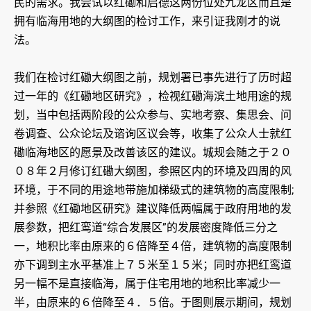
民的需求。我尝试以红磡和启德这两份位处九龙区而且是
拥有临海用地的大纲图的检讨工作，来引证我刚才的说
法。
我们在检讨红磡大纲图之前，规划署已事先进行了历时超
过一年的《红磡地区研究》，检视红磡海滨土地用途的规
划，当中包括两阶段的公众参与、实地考察、集思会、问
卷调查、公众论坛及谘询区议会等，收集了公众人士就红
磡临海地区的愿景及改善该区的建议。城规会随之于２０
０８年２月修订红磡大纲图，参照区内的环境及四周的风
环境，于不同的用途地带施加梯级式的建筑物的高度限制;
并参照《红磡地区研究》建议降低两幅属于政府用地的发
展参数，把红鸾道“综合发展区”的发展密度降低三分之
一，地积比率由原来的６倍降至４倍，建筑物的高度限制
亦下调到主水平基准上７５米至１５米；同时亦把红鸾道
另一幅不是直接临海，属于住宅用地的地积比率减少一
半，由原来的６倍降至４．５倍。于图则展示期间，规划