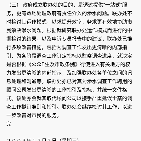
（三） 政府成立联办处的目的，是透过提供“一站式”服
务，更有效地处理政府有责任介入的渗水问题。联办处不
时检讨其运作模式，以求提升效率，务求更有效地协助市
民解决渗水问题。根据就研究联办处运作模式而进行的中
期检讨的结果，以及申诉专员报告中的建议，联办处已推
行多项改善措施，包括为调查工作发出更清晰的内部指
引、为各阶段调查工作订定指标以监察调查进度、就决定
是否根据《公众生及市政条例》行使进入有关地方的权
力发出更清晰的内部指示，及加强联办处各单位之间的讯
息处理和沟通等。联办处亦已对其为渗水调查工作聘用的
顾问公司发出更清晰的工作指引及指标，并统一文件格
式。该处亦会就其取代顾问公司以接手严重延误个案的调
查工作拟订准则和指引。联办处会继续检讨其工作，以进
一步改善对市民的服务。
完
２００９年１２月２日（星期三）