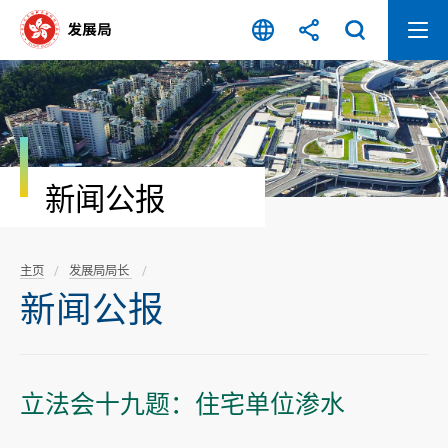
跳
至
内
容
开
始
新闻公报
主页
发展局局长
新闻公报
立法会十九题：住宅单位渗水