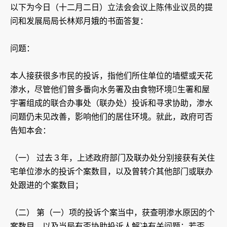
以下为今日（十二月二日）立法会会议上陈伟业议员的提
问和发展局局长林郑月娥的书面答复：
问题：
本人接获很多巿民的投诉，指他们所住单位的墙壁或天花
渗水，尽管他们曾多番向水务署及由食物环境生署和屋
宇署组成的联合办事处（联办处）投诉和寻求协助，渗水
问题仍未见改善，影响他们的居住环境。就此，政府可否
告知本会：
（一） 过去３年，上述政府部门及联办处分别接获有关住
宅单位渗水的投诉个案数目，以及曾转介其他部门或联办
处跟进的个案数目；
（二） 第（一）项的投诉个案当中，获查明渗水原因的个
案数目，以及当局有否协助投诉人解决有关问题；若否，