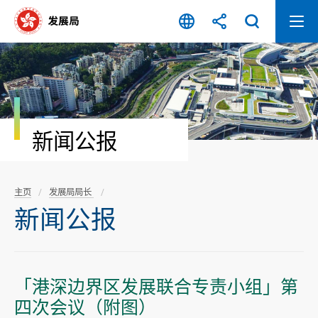
跳
至
内
容
开
始
新闻公报
主页
发展局局长
新闻公报
「港深边界区发展联合专责小组」第
四次会议（附图）