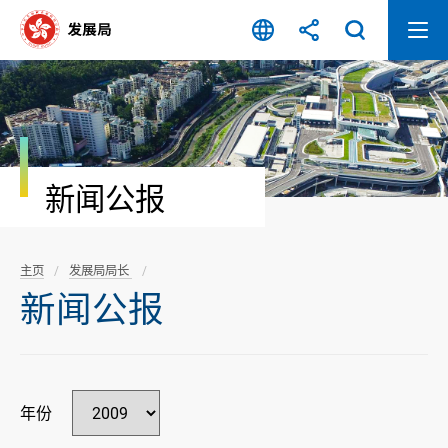
跳
至
内
容
开
始
新闻公报
主页
发展局局长
新闻公报
年份