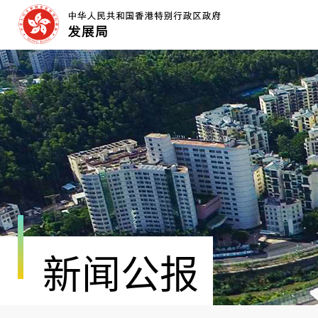
跳
至
内
容
开
始
新闻公报