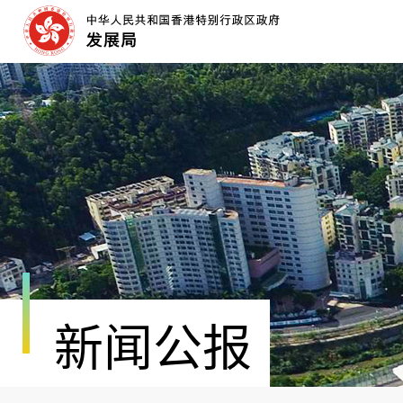
跳
至
内
容
开
始
新闻公报