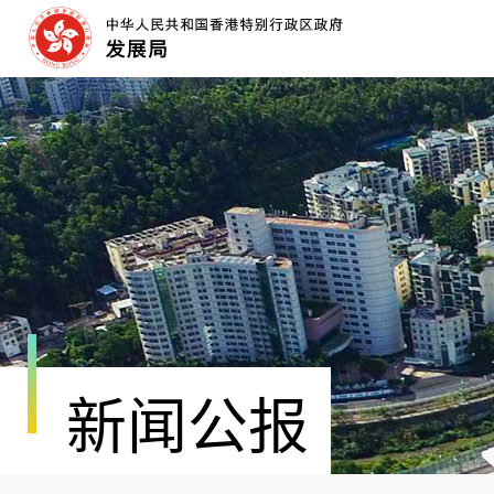
跳
至
内
容
开
始
新闻公报