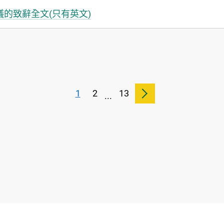
議的致辭全文(只有英文)
1
2
13
...