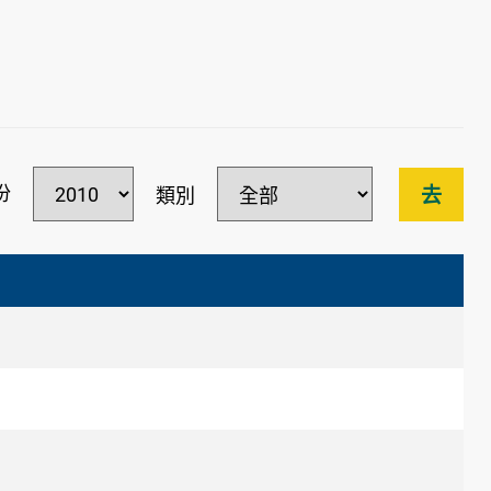
份
去
類別