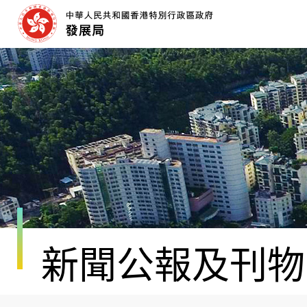
跳
至
內
容
開
始
新聞公報及刊物