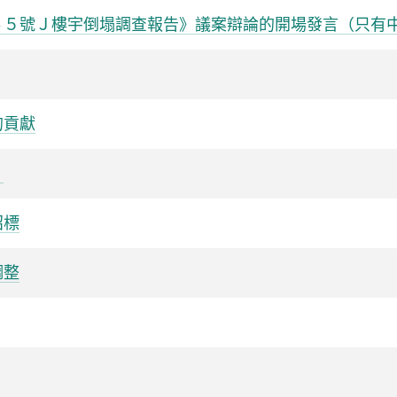
４５號Ｊ樓宇倒塌調查報告》議案辯論的開場發言（只有
的貢獻
）
招標
調整