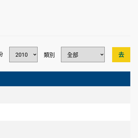
份
去
類別