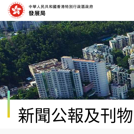
跳
至
內
容
開
始
新聞公報及刊物