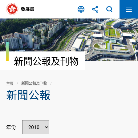
跳
至
內
容
開
始
新聞公報及刊物
主頁
新聞公報及刊物
新聞公報
年份