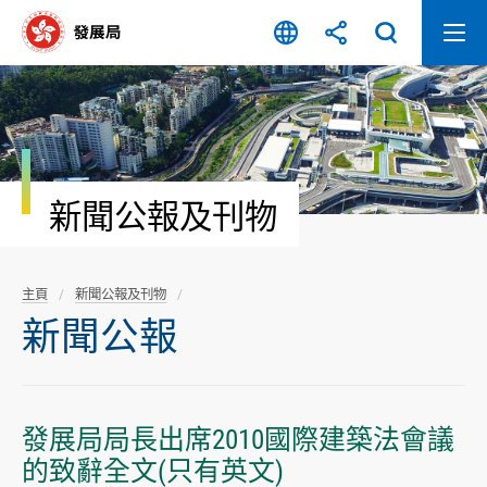
跳
至
內
容
開
始
新聞公報及刊物
主頁
新聞公報及刊物
新聞公報
發展局局長出席2010國際建築法會議
的致辭全文(只有英文)