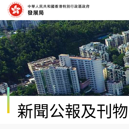
跳
至
內
容
開
始
新聞公報及刊物