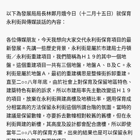
以下為發展局局長林鄭月娥今日（十二月十五日）就保育
永利街與傳媒談話的內容：
各位傳媒朋友，今天我想向大家交代永利街保育項目的最
新發展。先講一些歷史背景，永利街是屬於市建局士丹頓
街／永利街重建項目，我們簡稱為Ｈ１９的其中一個地
盤。這個重建項目一共有三個地盤，地盤Ａ、Ｂ及Ｃ。永
利街是屬於地盤Ａ，最初的重建構思是整條街拆卸重建。
直至二○○八年年底，由於社會上對保育及保留地區特色、
建築特色有新的訴求，所以市建局率先主動改變這Ｈ１９
的項目，放棄在永利街興建高樓及地積比率，選用保育成
分相當高的方法保留永利街這個所謂台階的氛圍。當時的
建議是保留數幢，亦要拆去數幢相對較舊的舊樓，但在永
利街興建的新樓，其高度及設計都會配合唐樓，所以即使
當年二○○八年的保育方案，出來的結果也是可以保留永利