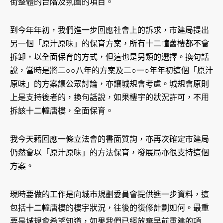
街整體的台階及氛圍的項目。
到今年年初，我們進一步回應社會上的訴求，市建局提出
另一個「原汁原味」的保育方案，所有十二幢舊樓都不會
拆卸，以全面保育的方式，但這也是另類的選擇。換句話
說，當時是將二○○八年的方案及二○一○年年初這個「原汁
原味」的方案讓公眾討論，亦讓城規會考慮。城規會原則
上是支持後者的，換句話說，如果樓宇的狀況許可，不用
拆該十二幢唐樓，全面保育。
我今天藉回應一條立法會的書面質詢，亦再次確定市建局
仍然會以「原汁原味」的方法保育，發展局亦很支持這個
方案。
現時要做的工作是向城市規劃委員會提供進一步資料，這
包括十二幢唐樓的樓宇狀況，往後的復修計劃如何。最重
要是城規會希望知道，如果我們已經放棄早前重建的項