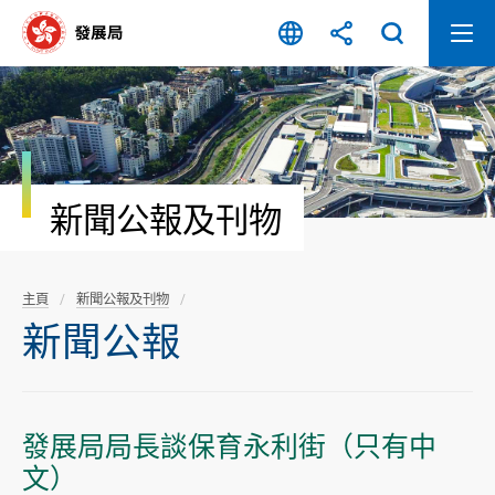
跳
至
內
容
開
始
新聞公報及刊物
主頁
新聞公報及刊物
新聞公報
發展局局長談保育永利街（只有中
文）