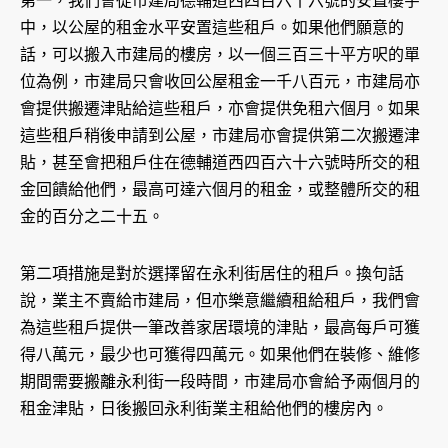
第一，我們會從市建局德輔道西四百六十六號的安置樓宇
中，以公屋的租金水平安置這些租戶。如果他們願意的
話，可以搬入市建局的樓房，以一個三百三十平方呎的單
位為例，市建局只會收回公屋租金一千八百元，市建局亦
會提供搬遷津貼給這些租戶，亦會提供免租六個月。如果
這些租戶稍後申請到公屋，市建局亦會提供第二次搬遷津
貼，甚至會把租戶住在德輔道西四百六十六號時所交的租
金回饋給他們，最高可達六個月的租金，或整體所交的租
金的百分之二十五。
第二項措施是對於選擇留在永利街居住的租戶。換句話
說，業主不賣給市建局，但亦樂意繼續租給租戶，我們會
為這些租戶提供一筆改善家居環境的津貼，最高每戶可獲
得八萬元，最少也可獲得四萬元。如果他們在裝修、維修
期間需要搬離永利街一段時間，市建局亦會給予兩個月的
租金津貼，日後搬回永利街業主租給他們的樓房內。