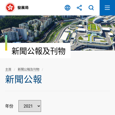
跳
至
內
容
開
始
新聞公報及刊物
主頁
新聞公報及刊物
新聞公報
年份