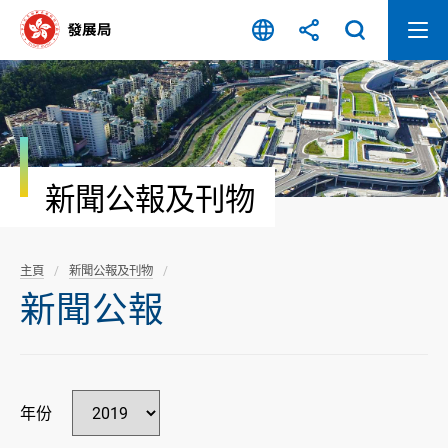
跳
至
內
容
開
始
新聞公報及刊物
主頁
新聞公報及刊物
新聞公報
年份