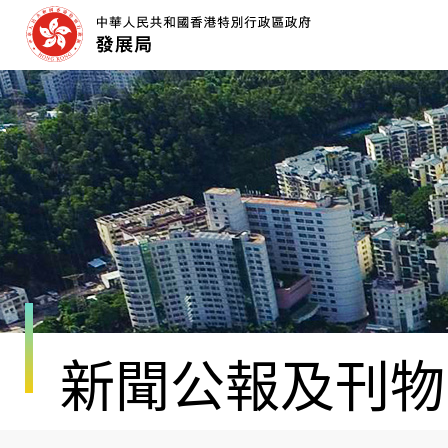
跳
至
內
容
開
始
新聞公報及刊物