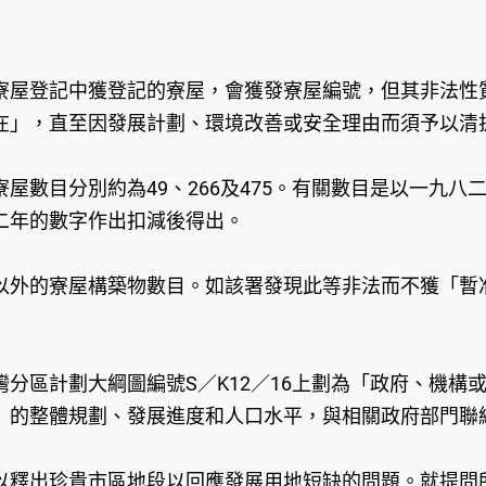
寮屋登記中獲登記的寮屋，會獲發寮屋編號，但其非法性
在」，直至因發展計劃、環境改善或安全理由而須予以清
屋數目分別約為49、266及475。有關數目是以一九
二年的數字作出扣減後得出。
以外的寮屋構築物數目。如該署發現此等非法而不獲「暫
分區計劃大綱圖編號S／K12／16上劃為「政府、機構
）的整體規劃、發展進度和人口水平，與相關政府部門聯
以釋出珍貴市區地段以回應發展用地短缺的問題。就提問