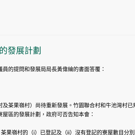
的發展計劃
議員的提問和發展局局長黃偉綸的書面答覆：
村及茶果嶺村）尚待重新發展。竹園聯合村和牛池灣村已
寮屋區的發展計劃，政府可否告知本會：
茶果嶺村的（i）已登記及（ii）沒有登記的寮屋數目分