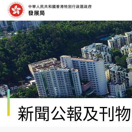
跳
至
內
容
開
始
新聞公報及刊物