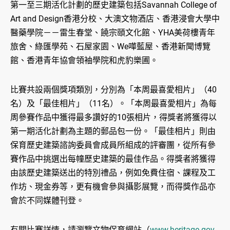
第一至三期活化計劃的歷史建築包括Savannah College of
Art and Design香港分校、大澳文物酒店、香港浸會大學中
醫藥學院－－雷生春堂、饒宗頤文化館、YHA美荷樓青年
旅舍、綠匯學苑、石屋家園、We嘩藍屋、香港新聞博覽
館、香港青年協會領袖學院和虎豹樂圃。
比賽共設兩個獎項類別，分別為「本周最喜愛相片」（40
名）及「最佳相片」（11名）。「本周最喜愛相片」為每
周參賽作品中獲得最多讚好的10張相片，得獎者將獲得以
第一期活化計劃為主題的郵品包一份。「最佳相片」則由
保育歷史建築諮詢委員會成員所組成的評審團，從所有參
賽作品中挑選出每幢歷史建築的最佳作品。得獎者將獲得
由該歷史建築送出的特別禮品，例如免費住宿、課程及工
作坊、現金券等，更有機會參與攝影展覽，而得獎作品亦
會於不同媒體刊登。
有關比賽詳情，請瀏覽文物保育網站（
www.heritage.gov.