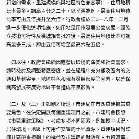
新增的需求、重建規模能與地區特色兼容等），住用地積
比率最多可調高百分之二十，以荃灣為例，最高住用地積
比率可由五倍提升至六倍。行政會議於二○一八年十二月
進一步優化這項措施，如用地是用作發展公營房屋，經確
立技術可行性及獲城規會批准後，最高住用地積比率可調
高最多三成，即由五倍可增至最高六點五倍。
一如以往，政府會繼續因應發展環境的演變和社會需求，
適時檢討及調整發展密度，並在過程中充分顧及區內的交
通和基建容量、地區特色和現有發展密度等因素，以確保
調高發展密度對地區不會造成不良影響。
（二）及（三）正如剛才所述，市建局在市區重建擔當重
要角色。在決定開展每個重建項目之前，市建局會按照
《市區重建策略》，考慮多項不同因素，例如樓宇狀況、
居住環境、地區上可用作安置的土地資源、重建項目對整
個社區帶來規劃上的裨益及市建局的財政和人力資源等，