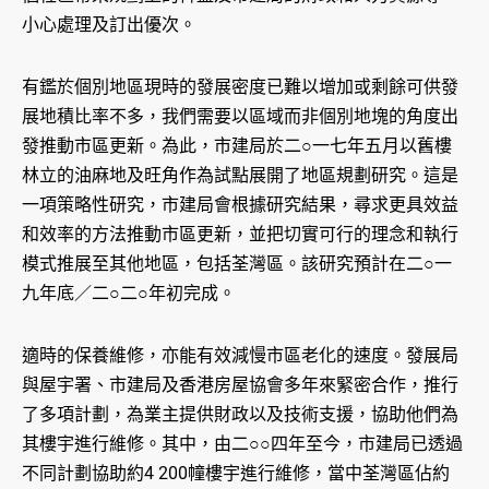
小心處理及訂出優次。
有鑑於個別地區現時的發展密度已難以增加或剩餘可供發
展地積比率不多，我們需要以區域而非個別地塊的角度出
發推動市區更新。為此，市建局於二○一七年五月以舊樓
林立的油麻地及旺角作為試點展開了地區規劃研究。這是
一項策略性研究，市建局會根據研究結果，尋求更具效益
和效率的方法推動市區更新，並把切實可行的理念和執行
模式推展至其他地區，包括荃灣區。該研究預計在二○一
九年底／二○二○年初完成。
適時的保養維修，亦能有效減慢市區老化的速度。發展局
與屋宇署、市建局及香港房屋協會多年來緊密合作，推行
了多項計劃，為業主提供財政以及技術支援，協助他們為
其樓宇進行維修。其中，由二○○四年至今，市建局已透過
不同計劃協助約4 200幢樓宇進行維修，當中荃灣區佔約