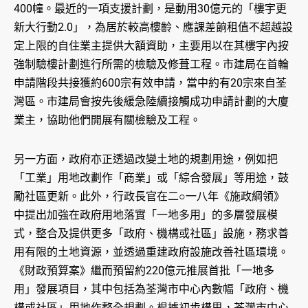
400幢。最近的一項支援計劃，是動用30億元的「樓宇更
新大行動2.0」，為居於較高樓齡、應課差餉租值不超越設
定上限的自住業主提供大額資助，主要用以在其樓宇內按
強制驗樓計劃進行所需的檢驗及修葺工程。市建局在首輪
申請階段共接獲約600宗有效申請，當中約有20宗來自荃
灣區。市建局會按先後緩急陸續接觸成功申請計劃的大廈
業主，協助他們開展有關檢驗及工程。
另一方面，政府亦正透過改變土地的規劃用途，例如把
「工業」用地改劃作「商業」或「綜合發展」等用途，鼓
勵社區更新。此外，行政長官在二○一八年《施政綱領》
中提出加強在政府用地落實「一地多用」的多層發展模
式，整合及提供更多「政府、機構或社區」設施，務求善
用有限的土地資源，並透過重建政府設施改善社區環境。
《財政預算案》繼而預留約220億元推展首批「一地多
用」發展項目，其中包括為荃灣市中心內數幅「政府、機
構或社區」用地作整全規劃。根據初步構思，荃灣市中心