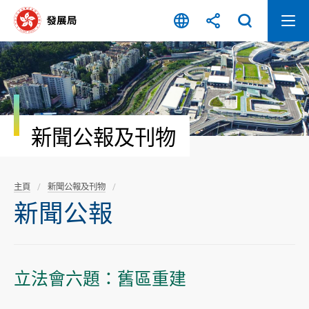
跳
至
內
容
開
始
新聞公報及刊物
主頁
新聞公報及刊物
新聞公報
立法會六題：舊區重建