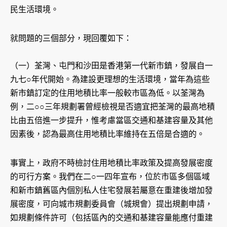
民生活環境。
就問題的三個部分，現回覆如下：
（一）荃灣、屯門和沙田是香港第一代新市鎮，發展自一
九七○年代開始。為建設更理想的生活環境，當年為這些
新市鎮訂定的住用地積比率一般較市區為低。以荃灣為
例，二○○三年規劃署曾經檢視是否適宜把荃灣的最高地積
比由五倍進一步提升，惟考慮當區交通和基建容量及其他
因素後，認為最高住用地積比率維持在五倍是合適的。
事實上，政府不時檢討住用地積比率政策及提高發展密度
的可行方案。我們在二○一四年宣布，位於市區多個區域
和新市鎮舊區內個別私人住宅發展若屬意在重建後增加發
展密度，可向城市規劃委員會（城規會）提出規劃申請，
如規劃條件許可（包括區內的交通和基建容量能應付重建