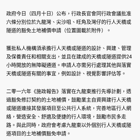
政府今日（四月十日）公布，行政長官會同行政會議批准
六條分別位於九龍灣、尖沙咀、旺角及灣仔的行人天橋或
隧道的豁免土地補價申請（位置圖載於附件）。
獲批私人機構須承擔行人天橋或隧道的設計、興建、管理
及保養責任和相關支出，並且在建成的天橋或隧道提供24
小時開放的無障礙通道。申請人亦需另行處理其他與落實
天橋或隧道有關的事宜，例如設計、視覺影響評估等。
二零一六年《施政報告》落實在九龍東推行先導計劃，透
過豁免修訂契約的土地補價，鼓勵業主自資興建行人天橋
或隧道連接其發展項目至公共行人系統，完善地區行人網
絡，營造安全、舒適及便捷的行人環境，鼓勵市民多走
路。與此同時，政府會考慮九龍東以外個別行人天橋或隧
道項目的土地補價豁免申請。