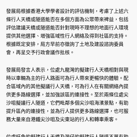
發展局根據香港大學學者設計的評估機制，考慮了上述六
條行人天橋或隧道能否在多個方面為公眾帶來裨益，包括
評估建議天橋或隧道能否針對現時不理想的地面行人環境
提供其他選擇、增強區域性行人網絡及得到社區的支持。
根據既定安排，局方早前亦徵詢了土地及建設諮詢委員
會，再呈交予行政會議作批核。
發展局發言人表示，位處九龍灣的擬建行人天橋相對與現
時以車輛為主的行人路面可為行人帶來更暢快的體驗。配
合區域內的其他擬議行人天橋，可為行人在有關網絡內提
供更多路線選擇，並加強該區的連接性。至於兩條位處尖
沙咀擬議行人隧道，它們毗鄰多個尖沙咀海濱景點，有助
提升區內的連接性，並為行人提供更多路線選擇，也可服
務大量來自港鐵尖沙咀及尖東站的行人和轉車乘客。
位處旺角的擬建行人天橋及灣仔的擬建行人隧道不單有助