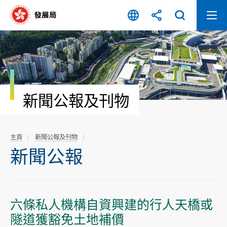
跳
至
內
容
開
始
新聞公報及刊物
主頁
新聞公報及刊物
新聞公報
六條私人機構自資興建的行人天橋或
隧道獲豁免土地補價