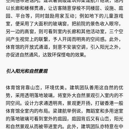
空间感带进馆内。建筑署高级建筑师梁建航介绍说，馆内
以长廊和楼梯贯通，让访客随意穿梭不同楼层、设施、庭
园、平台等，同时鼓励用家互动；例如地下的儿童游戏
室，便采用了大面积的玻璃窗，把前院的景色收入眼帘，
另一边的高窗，则可看到室内长廊和其他活动室，三个空
间产生视觉上的联繋，予人开阔而明亮的空间感。此外，
体育馆的开放式通道，刻意不安装空调，引入阳光之外，
亦促进自然通风，达致环保悭电的效果。
引入阳光和自然景观
体育馆背靠山峦，环境优美。建筑团队善用这自然的优
势，采用透明落地玻璃，将室外大自然景观引入室内的不
同空间。设计力求通透明亮，景观更开扬，打破香港一般
体育馆全室内的布局。梁建航举例说，舞蹈室和多用途室
的落地玻璃可看到室外的庭园，庭园背后又有山峦，阳光
和自然景观从而被带进室内。此外，建筑团队亦特意在中