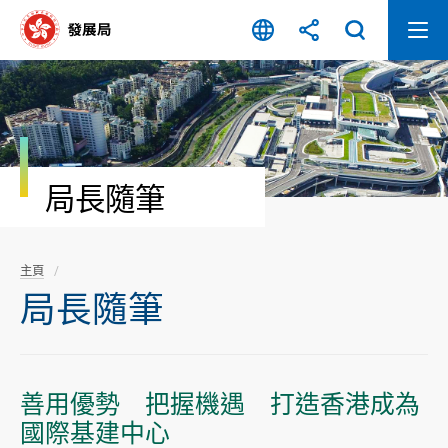
跳
至
內
容
開
始
局長隨筆
主頁
局長隨筆
善用優勢 把握機遇 打造香港成為
國際基建中心