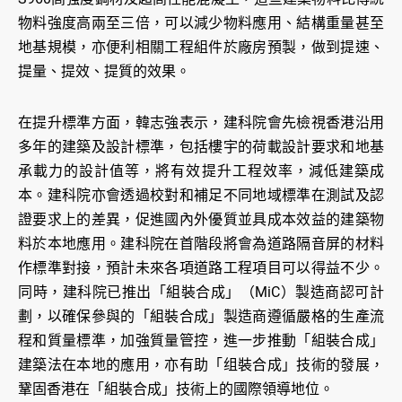
物料強度高兩至三倍，可以減少物料應用、結構重量甚至
地基規模，亦便利相關工程組件於廠房預製，做到提速、
提量、提效、提質的效果。
在提升標準方面，韓志強表示，建科院會先檢視香港沿用
多年的建築及設計標準，包括樓宇的荷載設計要求和地基
承載力的設計值等，將有效提升工程效率，減低建築成
本。建科院亦會透過校對和補足不同地域標準在測試及認
證要求上的差異，促進國內外優質並具成本效益的建築物
料於本地應用。建科院在首階段將會為道路隔音屏的材料
作標準對接，預計未來各項道路工程項目可以得益不少。
同時，建科院已推出「組裝合成」（MiC）製造商認可計
劃，以確保參與的「組裝合成」製造商遵循嚴格的生產流
程和質量標準，加強質量管控，進一步推動「組裝合成」
建築法在本地的應用，亦有助「组裝合成」技術的發展，
鞏固香港在「組裝合成」技術上的國際領導地位。