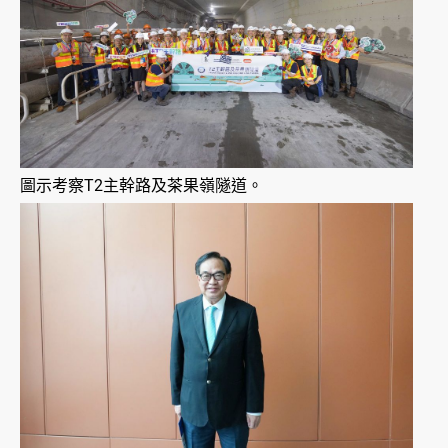
圖示考察T2主幹路及茶果嶺隧道。