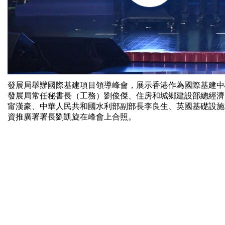
發展局舉辦國際基建項目領導峰會，展示香港作為國際基建中
發展局常任秘書長（工務）劉俊傑、住房和城鄉建設部總經濟師曹金彪、
甯漢豪、中華人民共和國水利部副部長李良生、英國基礎設施和項目
資推廣署署長劉凱旋在峰會上合照。