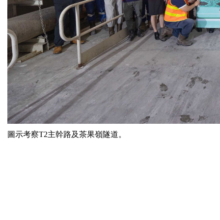
圖示考察T2主幹路及茶果嶺隧道。