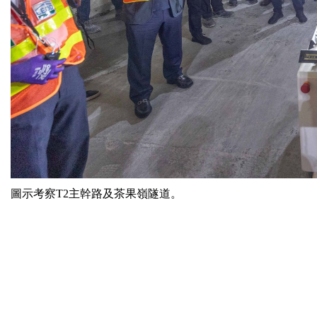
圖示考察T2主幹路及茶果嶺隧道。