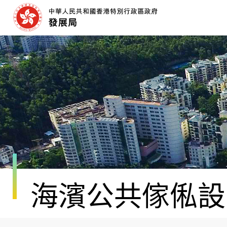
跳
至
內
容
開
始
海濱公共傢俬設計