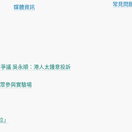
常見問
媒體資訊
拆欄杆亦爭議 吳永順：港人太鍾意投訴
是個公眾參與實驗場
卡位」