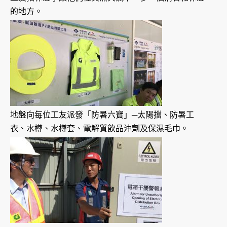
的地方。
地盤向每位工友派發「防暑六寶」─太陽擋、防暑工
衣、水樽、水樽套、電解質飲品沖劑及保濕毛巾。