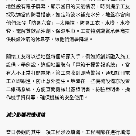
地盤設有電子屏幕，顯示當日的天氣情況，時刻提示工友
採取適當的防暑措施，如定時飲水補充水分。地盤亦會向
他們派發「防暑六寶」─太陽擋、防暑工衣、水樽、水樽
套、電解質飲品沖劑、保濕毛巾。工友特別讚賞承建商提
供裝設冷氣的休息亭，讓他們消暑降溫。
關懷工友可以從地盤每個細節入手，例如將創新融入施工
設備。舉例說，這個地盤裝有「電箱干擾警報系統」，當
有人不正常打開電箱，管工會收到即時警報，通知註冊電
工立即跟進，防止意外發生。地盤在一些機械設備亦設置
二維碼系統，方便查閱機械出廠證明書、檢驗證明書、操
作機手資料等，確保機械的安全使用。
減少影響周邊環境
當日參觀的其中一項工程涉及填海，工程團隊在進行填海