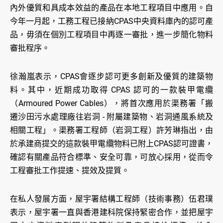
內外優質和具成本效益的產品在本地工程項目中應用。自
今年一月起，工務工程已接納CPAS中央資料庫內的認可產
品，毋須在個別工程項目中再逐一審批，進一步簡化物料
審批程序。
徐瀚嵐表示，CPAS會逐步認可更多創新及優質的建築物
料。其中，近期成功取得 CPAS 認可的一款裝甲電纜
（Armoured Power Cables），將首次應用於渠務署「搬
遷沙田污水處理廠往岩洞 - 附屬建築物、岩洞通風系統及
相關工程」。渠務署工程師（岩洞工程）許芳琳指出，由
於承建商提交的這款裝甲電纜物料已附上CPAS認可證書，
確認有關產品符合標準、安全可靠，可放心採用，從而令
工程審批工作提速、提效及提質。
在私人發展方面，屋宇署結構工程師（技術事務）伍君璞
表示，屋宇署一直與香港建科院保持緊密合作，並把屋宇