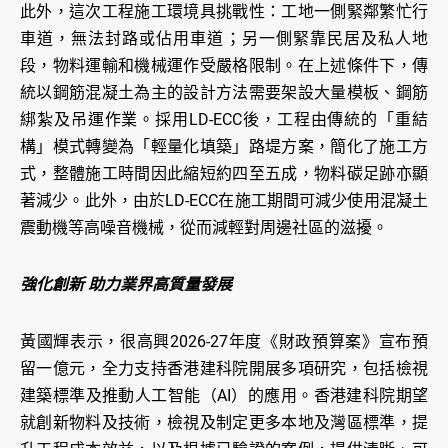
此外，這次工程施工環境具挑戰性：工地一側緊鄰繁忙行
車道，無法封路或佔用車道；另一側緊靠民居及私人地
段，物料運輸和機械運作受嚴格限制。在上述條件下，傳
統以鋼筋混凝土為主的設計方法需要架設大量模板、鋼筋
綁紮及吊運作業。採用LD-ECC後，工程由傳統的「重結
構」模式轉變為「輕量化填築」路堤方案，簡化了施工方
式，整體施工時間因此縮短約四至五成，物料碳足跡亦顯
著減少。此外，由於LD-ECC在施工期間可減少使用混凝土
震動機等高噪音機械，從而減輕對周邊社區的滋擾。
強化創新 助力業界高質量發展
黃國輝表示，很高興2026-27年度《財政預算案》宣布預
留一億元，全力支持香港建科院開展多項研究，包括檢視
建築標準及推動人工智能（AI）的應用。香港建科院期望
就創新物料及技術，檢視及制定更多本地及灣區標準，提