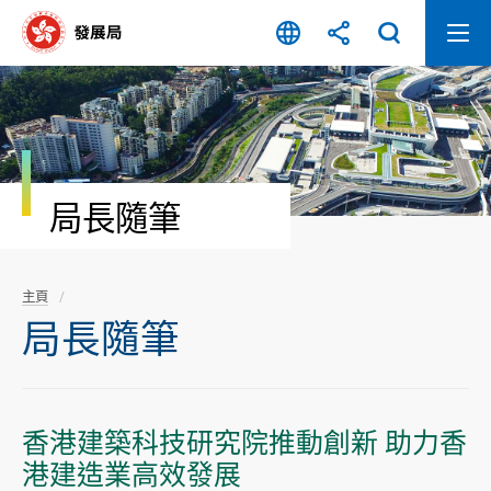
跳
至
內
容
開
始
局長隨筆
主頁
局長隨筆
香港建築科技研究院推動創新 助力香
港建造業高效發展