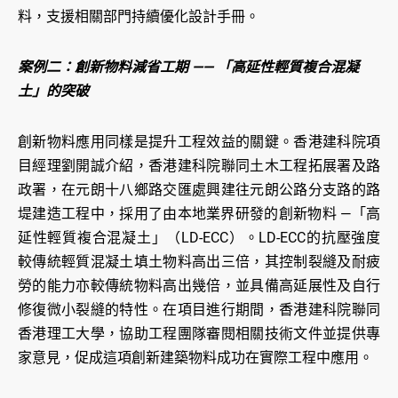
料，支援相關部門持續優化設計手冊。
案例二：創新物料減省工期 —— 「高延性輕質複合混凝
土」的突破
創新物料應用同樣是提升工程效益的關鍵。香港建科院項
目經理劉開誠介紹，香港建科院聯同土木工程拓展署及路
政署，在元朗十八鄉路交匯處興建往元朗公路分支路的路
堤建造工程中，採用了由本地業界研發的創新物料 —「高
延性輕質複合混凝土」（LD-ECC）。LD-ECC的抗壓強度
較傳統輕質混凝土填土物料高出三倍，其控制裂縫及耐疲
勞的能力亦較傳統物料高出幾倍，並具備高延展性及自行
修復微小裂縫的特性。在項目進行期間，香港建科院聯同
香港理工大學，協助工程團隊審閱相關技術文件並提供專
家意見，促成這項創新建築物料成功在實際工程中應用。