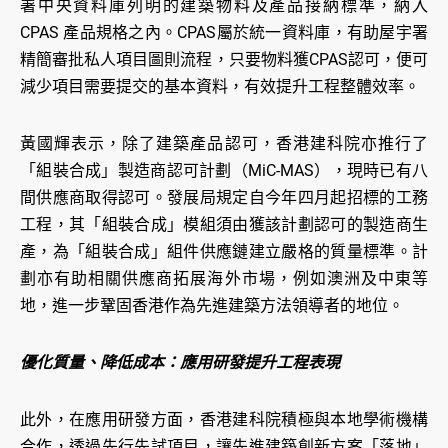
署中央資料庫列明的建築物料及產品接納標準，納入
CPAS 產品規格之內。CPAS屬於統一資料庫，有助屋宇署
精簡審批私人項目圖則流程，只要物料獲CPAS認可，便可
減少項目需要提交的基本資料，有效提升工程整體效率。
黃國輝表示，除了建築產品認可，香港建科院亦推行了
「組裝合成」製造商認可計劃（MiC-MAS），現時已有八
間供應商取得認可。發展局規定自今年四月起招標的工務
工程，其「組裝合成」模組須由獲該計劃認可的製造商生
產，為「組裝合成」組件供應鏈建立嚴格的質量標準。計
劃亦有助相關供應商拓展海外市場，例如澳洲及中東等
地，進一步鞏固香港作為先進建築方法領導者的地位。
優化質量、降低成本：應用研發提升工程表現
此外，在應用研發方面，香港建科院積極與本地學術機構
合作，透過先行先試項目，讓先進建築創新方案「落地」