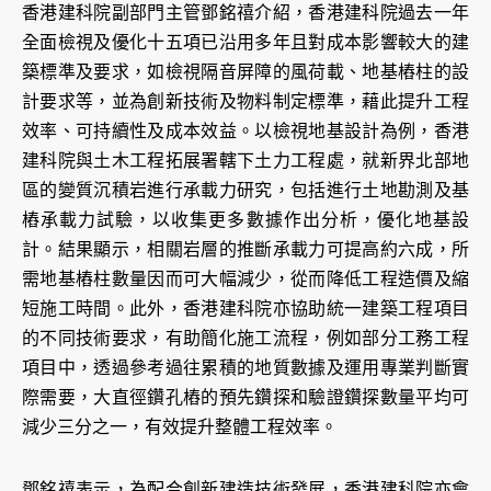
香港建科院副部門主管鄧銘禧介紹，香港建科院過去一年
全面檢視及優化十五項已沿用多年且對成本影響較大的建
築標準及要求，如檢視隔音屏障的風荷載、地基樁柱的設
計要求等，並為創新技術及物料制定標準，藉此提升工程
效率、可持續性及成本效益。以檢視地基設計為例，香港
建科院與土木工程拓展署轄下土力工程處，就新界北部地
區的變質沉積岩進行承載力研究，包括進行土地勘測及基
樁承載力試驗，以收集更多數據作出分析，優化地基設
計。結果顯示，相關岩層的推斷承載力可提高約六成，所
需地基樁柱數量因而可大幅減少，從而降低工程造價及縮
短施工時間。此外，香港建科院亦協助統一建築工程項目
的不同技術要求，有助簡化施工流程，例如部分工務工程
項目中，透過參考過往累積的地質數據及運用專業判斷實
際需要，大直徑鑽孔樁的預先鑽探和驗證鑽探數量平均可
減少三分之一，有效提升整體工程效率。
鄧銘禧表示，為配合創新建造技術發展，香港建科院亦會