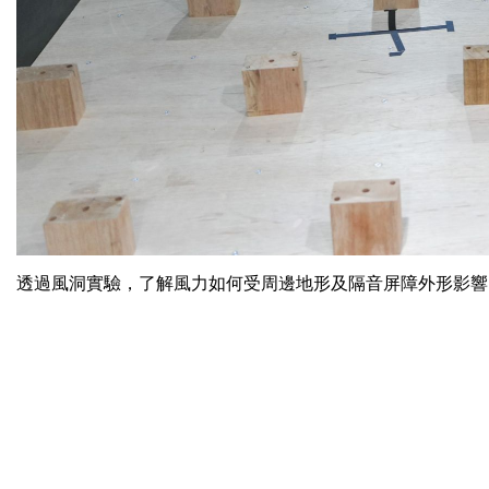
透過風洞實驗，了解風力如何受周邊地形及隔音屏障外形影響