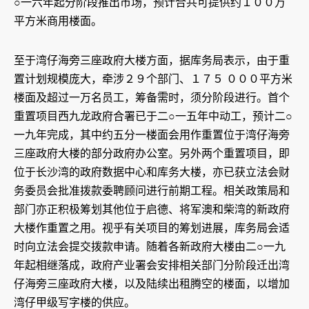
○一六年起分阶段推出市场，预计合共可提供约１００万
平方米商用楼面。
至于湾仔海旁三座政府大楼方面，据库务局表示，由于重
置计划规模庞大，牵涉２９个部门、１７５ ０００平方米
楼面及超过一万名员工，筹备需时，须分阶段进行。首个
重置项目西九龙政府合署已于二○一五年中动工，预计二○
一九年完成，其中约五分一楼面会用作重置位于湾仔海旁
三座政府大楼的部分政府办公室。另外两个重置项目，即
位于长沙湾的政府数据中心和库务大楼，亦已获立法会财
务委员会批准拨款委聘顾问进行前期工程。相关政策局和
部门亦正积极筹划其他位于启德、将军澳和柴湾的新政府
大楼作重置之用。视乎有关项目的筹划进展，库务局会适
时向立法会提交拨款申请。随着各新政府大楼由二○一九
年起相继落成，政府产业署会安排相关部门分阶段迁出湾
仔海旁三座政府大楼，以及陆续出租腾空的楼面，以增加
湾仔甲级写字楼的供应。