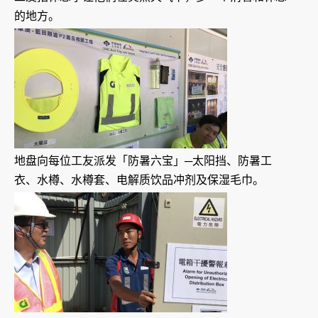
的地方。
地盘向每位工友派发「防暑六宝」─太阳挡、防暑工
衣、水樽、水樽套、电解质饮品冲剂及保湿毛巾。