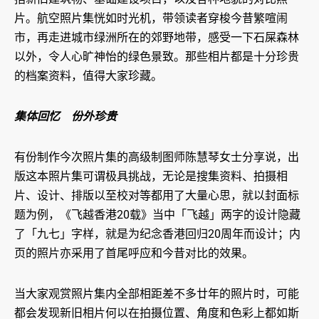
片。航空照片集恍如时光机，带领读者穿梭今昔繁喧闹
市，再走进城市绿洲所在的郊野地带，感受一下石屎森林
以外，令人心旷神怡的绿色景致。那些相片都是十分珍贵
的档案资料，值得大家珍藏。
集体回忆 份外珍贵
有份制作今次照片集的高级制图师陈慧琴女士分享说，出
版这本照片集可谓极具挑战，无论是搜集资料、拍摄相
片、设计、排版以至校对等都用了大量心思，就以封面标
题为例，《飞越香港20载》当中「飞越」两字的设计隐藏
了「九七」字样，就是为纪念香港回归20周年而设计；内
页的照片亦采用了首尾呼应和今昔对比的效果。
当大家观赏照片集内全部相距差不多廿年的照片时，可能
都会发现新旧相片何以在拍摄位置、角度和色彩上都如斯