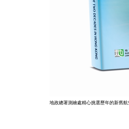
地政總署測繪處精心挑選歷年的新舊航