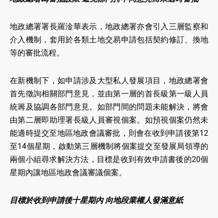
地政總署署長羅淦華表示，地政總署亦會引入三層監察和
介入機制，套用於各類土地交易申請包括契約修訂、換地
等的審批流程。
在新機制下，如申請涉及大型私人發展項目，地政總署會
首先徵詢相關部門意見，並由第一層的首長級第一級人員
統籌及協調各部門意見。如部門間的問題未能解決，將會
由第二層即助理署長級人員審視個案。如預視個案仍然未
能適時提交至地區地政會議審批，則會在收到申請後第12
至14個星期，啟動第三層機制將個案提交至發展局領導的
兩個小組尋求解決方法，目標是收到有效申請書後的20個
星期內讓地區地政會議審議個案。
目標於收到申請後十星期內 向地段業權人發滿意紙