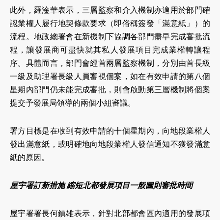
此外，羅淦華表示，三層監察和介入機制亦適用於部門確
認業權人履行地契條款要求（即俗稱簽發「滿意紙」）的
流程。地政總署會在新機制下協調各部門盡早完成審批流
程，讓發展商可盡快就其私人發展項目完成業權轉讓程
序。具體而言，部門會經首兩層監察機制，分別由首長級
一級及助理署長級人員審視個案，如在有效申請的第八個
星期內部門仍未能完成審批，則會啟動第三層機制將個案
提交予發展局領導的兩個小組審議。
署方目標是在收到有效申請的十個星期內，向地段業權人
發出滿意紙，或明確地向地段業權人發信通知不獲發滿意
紙的原因。
屋宇署訂新措施 縮短北都發展項目一般圖則審批時間
屋宇署署長何鎮雄表示，針對北部都會區內適用的發展項