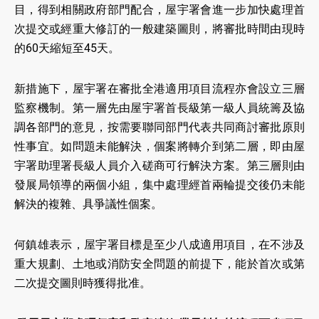
目，得到相關政府部門配合，屋宇署會進一步加快處理首
次提交或經重大修訂的一般建築圖則，將審批時間由現時
的60天縮短至45天。
新措施下，屋宇署在審批全港適用項目流程亦會設立三層
監察機制。第一層先由屋宇署首長級第一級人員統籌及協
調各部門的意見，按需要聯同部門代表共同商討審批原則
性事宜。如問題未能解決，個案將轉介到第二層，即由屋
宇署助理署長級人員介入磋商可行解決方案。第三層則由
發展局領導的兩個小組，集中處理經首兩輪提交後仍未能
解決的複雜、具爭議性個案。
何鎮雄表示，屋宇署目標是至少八成適用項目，在不涉及
重大規劃、土地或消防安全問題的前提下，能於首次或第
二次提交圖則時獲得批准。