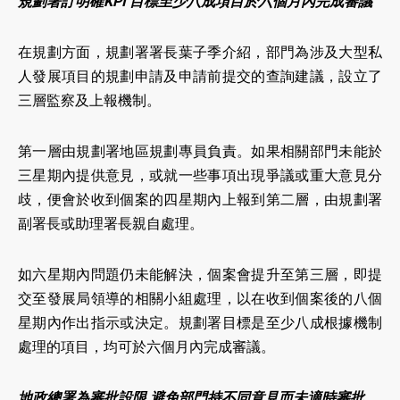
規劃署訂明確KPI 目標至少八成項目於六個月內完成審議
在規劃方面，規劃署署長葉子季介紹，部門為涉及大型私
人發展項目的規劃申請及申請前提交的查詢建議，設立了
三層監察及上報機制。
第一層由規劃署地區規劃專員負責。如果相關部門未能於
三星期內提供意見，或就一些事項出現爭議或重大意見分
歧，便會於收到個案的四星期內上報到第二層，由規劃署
副署長或助理署長親自處理。
如六星期內問題仍未能解決，個案會提升至第三層，即提
交至發展局領導的相關小組處理，以在收到個案後的八個
星期內作出指示或決定。規劃署目標是至少八成根據機制
處理的項目，均可於六個月內完成審議。
地政總署為審批設限 避免部門持不同意見而未適時審批