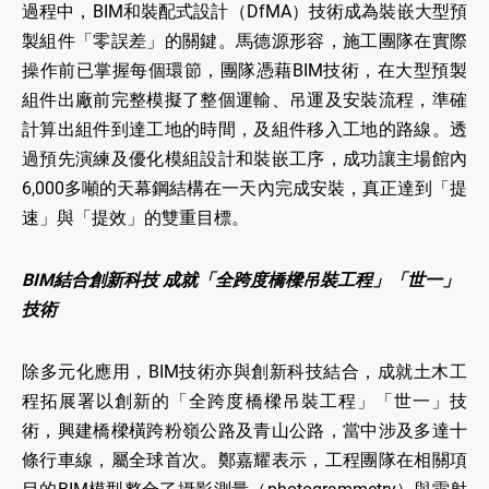
過程中，BIM和裝配式設計（DfMA）技術成為裝嵌大型預
製組件「零誤差」的關鍵。馬德源形容，施工團隊在實際
操作前已掌握每個環節，團隊憑藉BIM技術，在大型預製
組件出廠前完整模擬了整個運輸、吊運及安裝流程，準確
計算出組件到達工地的時間，及組件移入工地的路線。透
過預先演練及優化模組設計和裝嵌工序，成功讓主場館內
6,000多噸的天幕鋼結構在一天內完成安裝，真正達到「提
速」與「提效」的雙重目標。
BIM結合創新科技 成就「全跨度橋樑吊裝工程」「世一」
技術
除多元化應用，BIM技術亦與創新科技結合，成就土木工
程拓展署以創新的「全跨度橋樑吊裝工程」「世一」技
術，興建橋樑橫跨粉嶺公路及青山公路，當中涉及多達十
條行車線，屬全球首次。鄭嘉耀表示，工程團隊在相關項