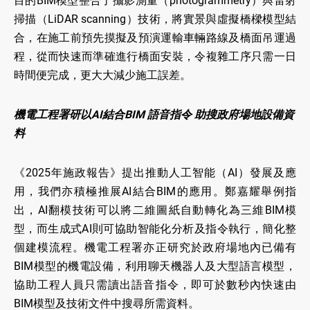
目的BIM模型整合了攝影測量（photogrammetry）與雷射
掃描（LiDAR scanning）技術，將實景與虛擬橋樑模型結
合，在施工前預先摸擬及預演運輸車輛路線及橋面吊運過
程，從而快速而準確進行橋面安裝，令複雜工序只需一日
時間便完成，更大大減少施工誤差。
機電工程署研以AI結合BIM 語音指令 助搜政府場地設備資
料
《2025年施政報告》提出推動人工智能（AI）發展及應
用，我們亦積極推展AI結合BIM的應用。鄭嘉耀舉例指
出，AI翻模技術可以將二維圖紙自動轉化為三維BIM模
型，而生成式AI則可協助智能化分析及指令執行，簡化整
個建模流程。機電工程署亦正研究於政府場地內已備有
BIM模型的機電設備，利用聊天機器人及大型語言模型，
協助工程人員只需讀出語音指令，即可於數秒內快速由
BIM模型及技術文件中搜尋所需資料。