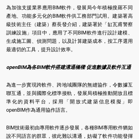
為加強支援業界應用BIM軟件，發展局今年積極搜羅不同
產地、功能多元化的BIM軟件供工務部門試用。建築署高
級技術主任（建築）蔡長發介紹，建築署於「缸瓦甫警察
訓練設施」項目中，應用了不同BIM軟件進行設計建模、
生成施工圖、偵測問題，以及計算建築成本，按工序選用
最適切的工具，提升設計效率。
openBIM為各BIM軟件搭建溝通橋樑 促進數據及軟件互通
為進一步實現跨軟件、跨地域團隊的無縫協作，令數據互
聯互通，並與國際化標準接軌，發展局積極推動開放且標
準化的資料平台，採用「開放式建築信息模擬」即
openBIM作為通用協作語言。
BIM技術最初由專用軟件逐步發展，各種BIM專用軟件猶如
說不同語言的群眾，彼此難以溝通，妨礙了軟件功能發揮