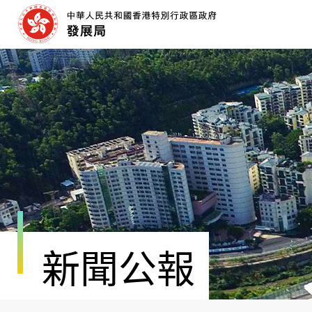
跳
至
內
容
開
始
新聞公報