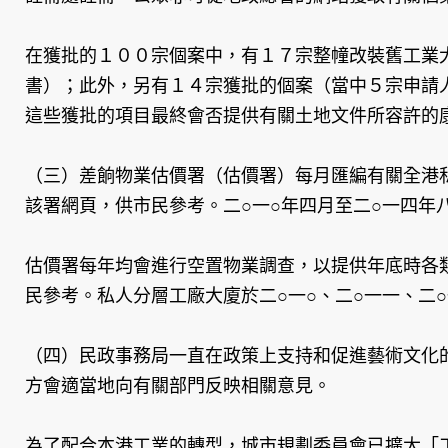
在獲批的１００宗個案中，有１７宗整幢改裝舊工業
書）；此外，另有１４宗獲批的個案（當中５宗申請
這些獲批的項目最終會否提供有關土地文件所容許的
（三）差餉物業估價署（估價署）每月匯編有關全港
該署網頁，供市民參考。二○一○年四月至二○一四年
估價署每年均會進行空置物業調查，以提供年底時各
民參考。私人分層工廠大廈於二○一○、二○一一、二
（四）民政事務局一直在政策上支持和促進藝術文化
方會適當地向有關部門反映相關意見。
為了配合本港工業的轉型，城市規劃委員會已擴大「