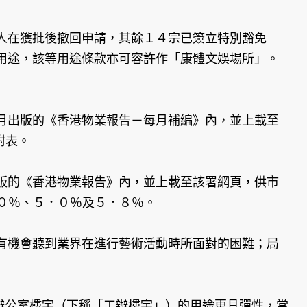
人在獲批後撤回申請，其餘１４宗已簽立特別豁免
用途，該等用途條款亦可容許作「康體文娛場所」。
月出版的《香港物業報告－每月補編》內，並上載至
附表。
版的《香港物業報告》內，並上載至該署網頁，供市
．０％、５．０％及５．８％。
有機會聽到業界在進行藝術活動時所面對的困難；局
辦公室樓宇（下稱「工辦樓宇」）的用途更具彈性，當