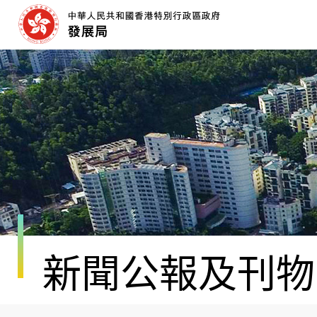
跳
至
內
容
開
始
新聞公報及刊物