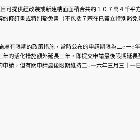
項目可提供經改裝或新建樓面面積合共約１０７萬４千平
契約修訂書或特別豁免書（不包括７宗在已簽立特別豁免
施屬有限期的政策措施，當時公布的申請期限為二○一○
三年的活化措施額外延長三年，即提交申請最後限期延長
的申請，但有關申請最後限期維持二○一六年三月三十一