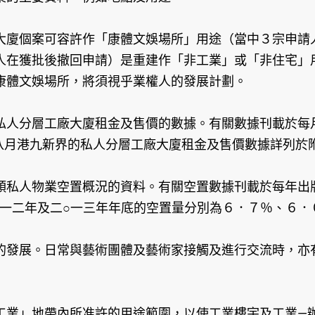
大廈個案可容許作「康體文娛場所」用途（當中３宗申請
人在獲批後撤回申請）是重建作「非工業」或「非住宅」
康體文娛場所，將須視乎業權人的發展計劃。
私人分層工廠大廈租金及售價的數據。有關數據刊載於每
八月港九新界的私人分層工廠大廈租金及售價數據詳列於
類私人物業空置概況的資料。有關空置數據刊載於每年出
○一二年及二○一三年年底的空置量分別為６．７％、６
的發展。日常與藝術團體及藝術家接觸及進行交流時，亦
工業」地帶內所准許的用途範圍，以使工業樓宇及工業—