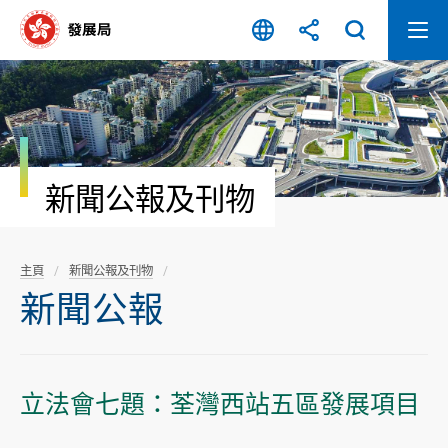
跳
至
內
容
開
始
新聞公報及刊物
主頁
新聞公報及刊物
新聞公報
立法會七題：荃灣西站五區發展項目