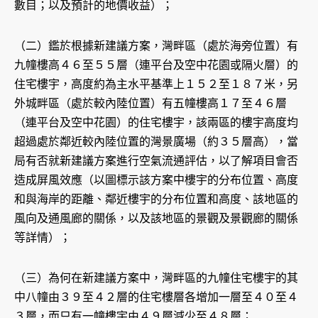
數目；以及預計的地價收益）；
（二）鑑於根據新建議方案，灣畔區（處於海旁位置）有
九幢樓高４６至５５層（連平台及空中花園或隔火層）的
住宅樓宇，高度約為主水平基準上１５２至１８７米，另
外城畔區（處於較內陸位置）有五幢樓高１７至４６層
（連平台及空中花園）的住宅樓宇，該兩區的樓宇高度均
超過處於鄰近較內陸位置的灣景廣場（約３５層高），當
局有否就新建議方案進行空氣流通評估，以了解項目會否
造成屏風效應（以圖標示該方案中樓宇的分布位置、高度
和與海岸的距離、鄰近樓宇的分布位置和高度、該地區的
風向及通風廊的關係，以及該地區的景觀及景觀廊的關係
等詳情）；
（三）為何在新建議方案中，灣畔區的九幢住宅樓宇的其
中八幢由３９至４２層的住宅樓層各增加一層至４０至４
３層，而只有一幢樓宇由４９層減少至４８層；