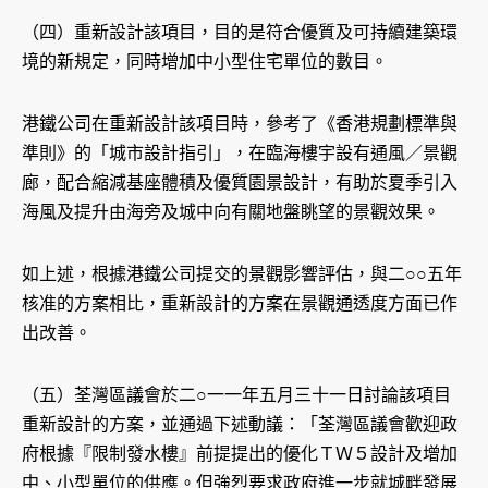
（四）重新設計該項目，目的是符合優質及可持續建築環
境的新規定，同時增加中小型住宅單位的數目。
港鐵公司在重新設計該項目時，參考了《香港規劃標準與
準則》的「城市設計指引」，在臨海樓宇設有通風／景觀
廊，配合縮減基座體積及優質園景設計，有助於夏季引入
海風及提升由海旁及城中向有關地盤眺望的景觀效果。
如上述，根據港鐵公司提交的景觀影響評估，與二○○五年
核准的方案相比，重新設計的方案在景觀通透度方面已作
出改善。
（五）荃灣區議會於二○一一年五月三十一日討論該項目
重新設計的方案，並通過下述動議：「荃灣區議會歡迎政
府根據『限制發水樓』前提提出的優化ＴＷ５設計及增加
中、小型單位的供應。但強烈要求政府進一步就城畔發展