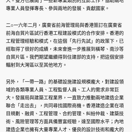
人。雙方也展開了一些新專業類別的互認工作，協助兩地
專業人員發揮專長、參與兩地的發展、貢獻國家。
二○一六年二月，廣東省前海管理局與香港簽訂在廣東省
前海自貿片區試行香港工程建設模式的合作安排。香港的
工程管理經驗和模式，在這個「先行先試」的政策下，已
經取得了很好的成績，未來會進一步推展到橫琴、南沙等
自貿片區。我們期望繼續得到住建部的支持，把這個安排
輻射到大灣區以至其他地方。
另外，「一帶一路」的基礎設施建設規模龐大，對建設領
域的各類專業人員、工程監督人員、工人的需求非常巨
大。發展局與建築工程業界，一直致力推動兩地建造企業
聯合「走出去」，共同尋找國際商機。香港建造企業在項
目規劃、融資、工程管理、合約管理、糾紛仲裁、建築技
術、風險管理等方面具備豐富經驗，達至國際水平；內地
建造企業也擁有大量專業人才、優良的設計技術和龐大的